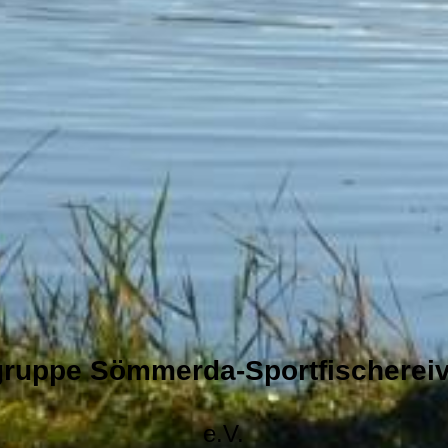
gruppe Sömmerda-Sportfischereiv
e.V.